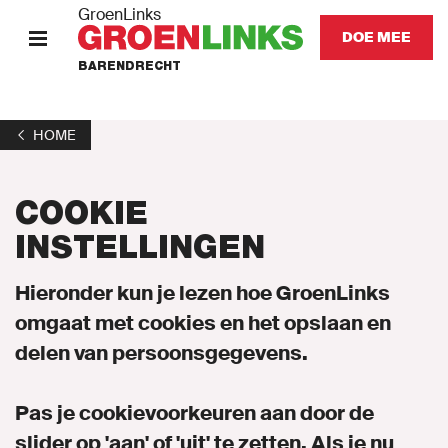
GroenLinks
DOE MEE
BARENDRECHT
HOME
HOME
STANDPUNTEN
COOKIE
KOM IN ACTIE
INSTELLINGEN
Onze mensen
Hieronder kun je lezen hoe GroenLinks
omgaat met cookies en het opslaan en
Onze afdeling
delen van persoonsgegevens.
Nieuws
Pas je cookievoorkeuren aan door de
Agenda
slider op 'aan' of 'uit' te zetten. Als je nu