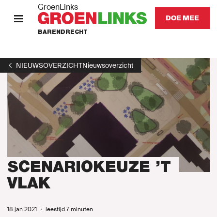
GroenLinks
DOE MEE
BARENDRECHT
HOME
NIEUWSOVERZICHT
Nieuwsoverzicht
STANDPUNTEN
KOM IN ACTIE
Onze mensen
Onze afdeling
SCENARIOKEUZE ’T
VLAK
Nieuws
18 jan 2021
・
leestijd 7 minuten
Agenda