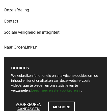
Onze afdeling
Contact
Sociale veiligheid en integriteit
Naar GroenLinks.nl
COOKIES
We gebruiken functionele en analytische cookies om de
VOLG ONS OP SOCIAL
inhoud en functionaliteiten van deze website, zoals
video’s, aan te bieden en om statistieken te
verzamelen.
Lees meer en stel voorkeuren in
.
ZOEKEN
VOORKEUREN
AKKOORD
AANPASSEN
Privacy